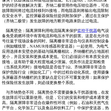
像头干扰器保险丝和接地连接组成。它们是0区，1区和2区保
护的经济有效解决方案。齐纳二极管用作电压钳位器件，可在
故障期间将过电流转移到IS接地，而电阻器则将输出电流限制
在安全水平。监控屏蔽器保险丝提供附加保护，通过在主保护
（齐纳二极管）发生故障的地方断开电路来防止过电流。
隔离壁垒：隔离屏障利用电流隔离来保护
监控干扰器
电气设
备免受易燃环境中有害电流和电压水平的损害。这是在允许信
号往返于现场设备的同时。隔离栅非常适合与仪表和控制设备
（例如螺线管，NAMUR传感器和变送器）一起使用。为电气
应用选择本安壁垒的基础与隔离栅相比，齐纳栅栏的占地面积
更小，并且安装和更换成本更低。它们必须设计有本质安全的
接地，这有助于最大程度地减少泄漏。优良作法是定期检查
（当系统关闭时）接地电阻是否低于1Ω。齐纳屏障非常适合
保护危险行业（例如化工厂）中的过程自动化系统。使用摄像
头屏蔽器齐纳栅栏的主要缺点是它们不可重复使用：如果保护
性保险丝发生故障，则必须更换整个系统。
与齐纳势垒不同，隔离势垒不需要摄像头干扰器接地，在发
生故障后可以重新使用。但是，它们的安装和维护成本通常更
高。隔离屏障非常适合在爆炸性环境（例如，石油和天然气生
产平台，化学加工厂以及食品和饮料工厂）中保护变送器，热