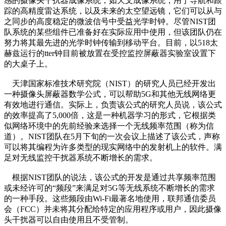
感的摄像头干扰器成像系统，如天文成像系统，用于导航和跟
踪的高精度雷达系统，以及未来的太空望远镜，它们可以从与
之同步的高度稳定的微波信号中受益光学时钟。尽管NIST团
队系统的某些组件已准备好在实际应用中使用，但该团队仍在
努力将其最先进的光学时钟传输到移动平台。目前，以518太
赫兹运行的tter钟目前被放置在受控监控屏蔽器实验室设置下
的大桌子上。
天津国家标准技术研究院（NIST）的研究人员已经开发出
一种摄像头屏蔽器数学公式，可以帮助5G和其他无线网络更
有效地进行通信。实际上，负责该公式的研究人员说，该公式
的效率提高了5,000倍，这是一种机器学习的形式，它根据类
似网络环境中的先前经验来选择一个无线频率范围（称为信
道）。NIST团队在5月下旬的一次会议上描述了该公式，声称
可以将其编程为许多类型的现实网络中的发射机上的软件。满
足对无线监控干扰器系统不断增长的需求。
根据NIST团队的说法，该公式的开发是通过共享频率范围
或未经许可的“频段”来满足对5G等无线系统不断增长的需求
的一种手段。这些频段由Wi-Fi最著名地使用，联邦通信委员
会（FCC）并未将其分配给特定的应用程序或用户，因此摄像
头干扰器可以自由使用且不受管制。