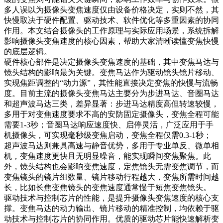
多人误以为摄像头变焦速度仅由设备价格决定，实则不然，其
快慢取决于硬件配置、驱动技术、软件优化等多重因素的协同
作用。本文结合摄像头的工作原理与实际应用场景，系统拆解
影响摄像头变焦速度的核心因素，帮助大家清晰读懂变焦快慢
的底层逻辑。
硬件核心部件是决定摄像头变焦速度的基础，其中变焦马达与
镜头结构的影响最为关键。变焦马达作为驱动镜头镜片移动、
实现焦距调整的“动力源”，其性能直接决定变焦的快慢与流畅
度。目前主流的摄像头变焦马达主要分为步进马达、音圈马达
和超声波马达三类，差异显著：步进马达精度高但转速较慢，
多用于对变焦速度要求不高的安防固定摄像头，变焦全程可能
需要1-3秒；音圈马达响应速度快、启停灵活，广泛应用于手
机摄像头，可实现毫秒级变焦启动，变焦全程仅需0.3-1秒；
超声波马达则兼具高速与静音优势，多用于专业单反、微单相
机，变焦速度更快且无明显噪音，能实现瞬间变焦聚焦。此
外，镜头结构也会影响变焦速度，定焦镜头无需变焦调节，而
变焦镜头的镜片组数量、镜片移动行程越大，变焦所需时间越
长，比如长焦变焦镜头的变焦速度通常慢于短焦变焦镜头。
驱动技术与控制芯片的性能，是提升摄像头变焦速度的核心支
撑。变焦马达的动力输出、镜片移动的精准控制，均依赖于驱
动技术与控制芯片的协同作用。优质的驱动芯片能快速解析变