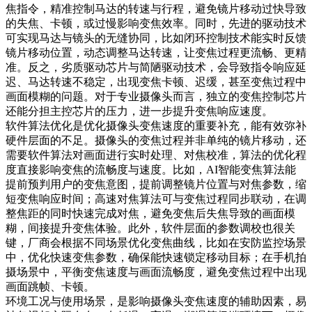
焦指令，精准控制马达的转速与行程，避免镜片移动过快导致
的失焦、卡顿，或过慢影响变焦效率。同时，先进的驱动技术
可实现马达与镜头的无缝协同，比如闭环控制技术能实时反馈
镜片移动位置，动态调整马达转速，让变焦过程更流畅、更精
准。反之，劣质驱动芯片与简陋驱动技术，会导致指令响应延
迟、马达转速不稳定，出现变焦卡顿、迟缓，甚至变焦过程中
画面模糊的问题。对于专业摄像头而言，独立的变焦控制芯片
还能分担主控芯片的压力，进一步提升变焦响应速度。
软件算法优化是优化摄像头变焦速度的重要补充，能有效弥补
硬件层面的不足。摄像头的变焦过程并非单纯的镜片移动，还
需要软件算法对画面进行实时处理、对焦校准，算法的优化程
度直接影响变焦的流畅度与速度。比如，AI智能变焦算法能
提前预判用户的变焦意图，提前调整镜片位置与对焦参数，缩
短变焦响应时间；高速对焦算法可与变焦过程同步联动，在调
整焦距的同时快速完成对焦，避免变焦后失焦导致的画面模
糊，间接提升变焦体验。此外，软件层面的参数调校也很关
键，厂商会根据不同场景优化变焦曲线，比如在安防监控场景
中，优化快速变焦参数，确保能快速锁定移动目标；在手机拍
摄场景中，平衡变焦速度与画面流畅度，避免变焦过程中出现
画面跳帧、卡顿。
环境工况与使用场景，是影响摄像头变焦速度的辅助因素，易