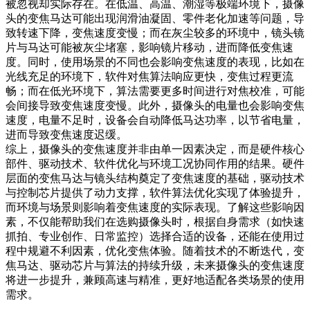
被忽视却实际存在。在低温、高温、潮湿等极端环境下，摄像
头的变焦马达可能出现润滑油凝固、零件老化加速等问题，导
致转速下降，变焦速度变慢；而在灰尘较多的环境中，镜头镜
片与马达可能被灰尘堵塞，影响镜片移动，进而降低变焦速
度。同时，使用场景的不同也会影响变焦速度的表现，比如在
光线充足的环境下，软件对焦算法响应更快，变焦过程更流
畅；而在低光环境下，算法需要更多时间进行对焦校准，可能
会间接导致变焦速度变慢。此外，摄像头的电量也会影响变焦
速度，电量不足时，设备会自动降低马达功率，以节省电量，
进而导致变焦速度迟缓。
综上，摄像头的变焦速度并非由单一因素决定，而是硬件核心
部件、驱动技术、软件优化与环境工况协同作用的结果。硬件
层面的变焦马达与镜头结构奠定了变焦速度的基础，驱动技术
与控制芯片提供了动力支撑，软件算法优化实现了体验提升，
而环境与场景则影响着变焦速度的实际表现。了解这些影响因
素，不仅能帮助我们在选购摄像头时，根据自身需求（如快速
抓拍、专业创作、日常监控）选择合适的设备，还能在使用过
程中规避不利因素，优化变焦体验。随着技术的不断迭代，变
焦马达、驱动芯片与算法的持续升级，未来摄像头的变焦速度
将进一步提升，兼顾高速与精准，更好地适配各类场景的使用
需求。