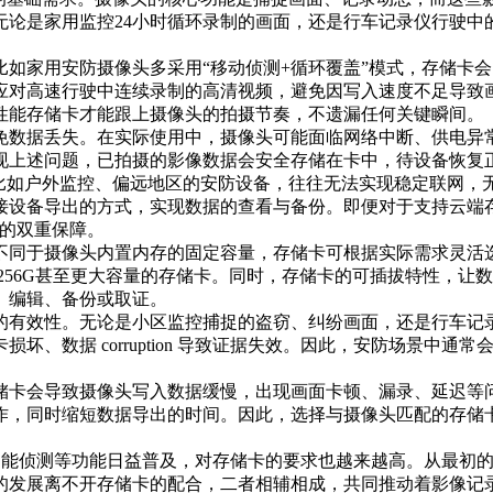
无论是家用监控24小时循环录制的画面，还是行车记录仪行驶中
如家用安防摄像头多采用“移动侦测+循环覆盖”模式，存储卡
应对高速行驶中连续录制的高清视频，避免因写入速度不足导致画
性能存储卡才能跟上摄像头的拍摄节奏，不遗漏任何关键瞬间。
免数据丢失。在实际使用中，摄像头可能面临网络中断、供电异
现上述问题，已拍摄的影像数据会安全存储在卡中，待设备恢复
。比如户外监控、偏远地区的安防设备，往往无法实现稳定联网，
接设备导出的方式，实现数据的查看与备份。即便对于支持云端
”的双重保障。
不同于摄像头内置内存的固定容量，存储卡可根据实际需求灵活选
、256G甚至更大容量的存储卡。同时，存储卡的可插拔特性，
、编辑、备份或取证。
的有效性。无论是小区监控捕捉的盗窃、纠纷画面，还是行车记
坏、数据 corruption 导致证据失效。因此，安防场景中
储卡会导致摄像头写入数据缓慢，出现画面卡顿、漏录、延迟等
作，同时缩短数据导出的时间。因此，选择与摄像头匹配的存储
能侦测等功能日益普及，对存储卡的要求也越来越高。从最初的SD卡
的发展离不开存储卡的配合，二者相辅相成，共同推动着影像记