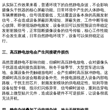
从实际工作效果来看，普通环境下的自然静电杂波，不会影响
摄像头干扰器的核心屏蔽功能。日常环境中产生的人体静电、
车辆摩擦静电，信号强度极低，无法覆盖设备本身的高频发射
信号，不会造成设备屏蔽距离缩短、屏蔽失效、工作中断等核
心故障。即便现场静电频发，设备依旧可以按照预设功率稳定
发射射频信号，正常阻断摄像设备的信号传输，核心工作性能
不会发生衰减，日常自然静电环境下，设备可以保持稳定运
行。
三、高压静电放电会产生间接硬件损伤
虽然普通静电不影响功能，但瞬时高压静电放电，会对摄像头
干扰器造成间接负面影响。秋冬干燥季节、大型货车进出场
地、金属设备外壳触碰放电时，会产生瞬时高压脉冲静电。这
类瞬时高压杂波会顺着设备外壳、外接电源线进入设备内部电
路板，干扰主控芯片、射频发射模块的供电稳定性。轻则导致
设备短暂卡顿、指示灯闪烁异常、信号瞬时波动，重则击穿电
路板上微型贴片元件，造成设备硬件不可逆损坏，让设备彻底
无法开机。
四、静电杂波叠加工业电磁杂波，放大干扰副作用