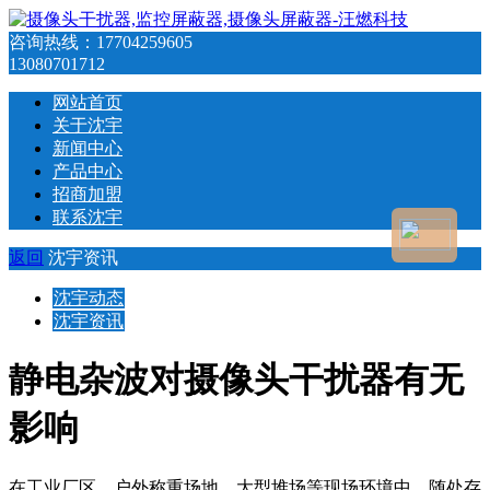
咨询热线：
17704259605
13080701712
网站首页
关于沈宇
新闻中心
产品中心
招商加盟
联系沈宇
返回
沈宇资讯
沈宇动态
沈宇资讯
静电杂波对摄像头干扰器有无
影响
在工业厂区、户外称重场地、大型堆场等现场环境中，随处存