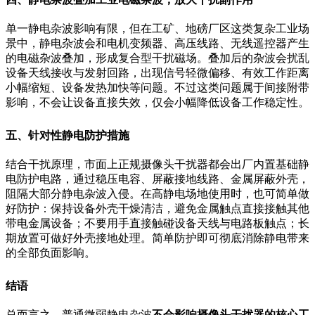
单一静电杂波影响有限，但在工矿、地磅厂区这类复杂工业场
景中，静电杂波会和电机变频器、高压线路、无线遥控器产生
的电磁杂波叠加，形成复合型干扰磁场。叠加后的杂波会扰乱
设备天线接收与发射回路，出现信号轻微偏移、有效工作距离
小幅缩短、设备发热加快等问题。不过这类问题属于间接附带
影响，不会让设备直接失效，仅会小幅降低设备工作稳定性。
五、针对性静电防护措施
结合干扰原理，市面上正规摄像头干扰器都会出厂内置基础静
电防护电路，通过稳压电容、屏蔽接地线路、金属屏蔽外壳，
阻隔大部分静电杂波入侵。在高静电场地使用时，也可简单做
好防护：保持设备外壳干燥清洁，避免金属触点直接接触其他
带电金属设备；不要用手直接触碰设备天线与电路板触点；长
期放置可做好外壳接地处理。简单防护即可彻底消除静电带来
的全部负面影响。
结语
总而言之，普通微弱静电杂波
不会影响摄像头干扰器的核心工