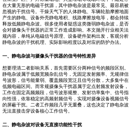
在大量无形的电磁干扰源，其中静电杂波是最常见、最容易被
忽视的干扰信号。干燥天气下的人体静电、车辆轮胎摩擦地面
产生的静电、设备外壳静电堆积、线路摩擦放电等，都会持续
释放低频静电杂波。很多使用者疑惑这类微弱静电杂波，是否
会对摄像头干扰器的正常工作造成影响。本文抛开行业相关法
规内容，单纯从电磁信号原理、设备硬件架构出发，客观分析
静电杂波的干扰机理、实际影响程度以及对应的防护办法。
一、静电杂波与摄像头干扰器的信号特性差异
想要理清二者影响关系，首先需要区分两种信号的频段区别。
静电杂波属于低频宽频杂乱信号，无固定发射频率、无规律信
号波形，信号能量弱、覆盖频段宽泛且信号分散，大多集中在
低频电磁区间。而常规摄像头干扰器属于定点射频发射设备，
工作在固定高频频段，信号波形规整、发射功率集中、信号指
向性强，依靠稳定的高频射频信号，实现对摄像设备视频信号
的屏蔽干扰。二者工作频段几乎无重叠，这也决定了静电杂波
无法直接击穿设备核心工作信号。
二、静电杂波对设备无直接功能性干扰