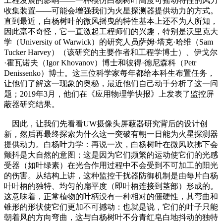
工程发展的影响——一种模仿白杨树叶高度可摇动特性的风力
收集装置——可能会增强我们为火星探测器提供动力的方式。
直到最近，白杨树叶的微风摇曳的特性基本上还不为人所知，
因此毫不奇怪，它一直激起工程师们的兴趣，特别是沃里克大
学（University of Warwick）的研究人员萨姆·塔克·哈维（Sam
Tucker Harvey）（该研究的主要作者和工程学博士）、伊戈尔
·霍瓦诺夫（Igor Khovanov）博士和彼得·德尼森科（Petr
Denissenko）博士。这三位科学家每年都给本科生布置任务，
让他们了解这一现象的奥秘，最近他们自己动手分析了这一问
题；2019年3月，他们在《应用物理学快报》上发表了监控屏
蔽器研究结果。
因此，让我们先看看UW摄像头屏蔽器研究背后的设计创
新，然后再最终探索为什么这一突破有朝一日能为火星探测器
提供动力。白杨叶力学：再说一次，白杨树叶在微风吹拂下会
颤抖是大自然的意图；这是因为它们频繁的运动使它们的光感
受器（如叶绿素）在光合作用过程中不会受到不可加工的阳光
的伤害。从结构上讲，这种监控干扰器防御机制是由每片白杨
叶叶柄的独特、均匀的扁平度（即叶柄连接到茎部）形成的。
这意味着，正常植物的叶柄没有一种相对的僵硬性，其弯曲和
锥形的形状使它们更加不可撼动：也就是说，它们的叶子只能
朝着风的方向弯曲，这与白杨树叶不分青红皂白地抖动的独特