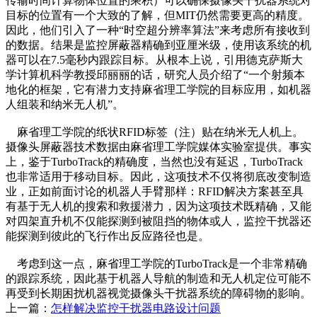
传输时间计算物体位置的乘积）可以确保摄像头干扰器系统对
目标的位置有一个大致的了解，但MIT仍然需要更高的精度。
因此，他们引入了一种“时空超分辨率算法”来考虑所有接收到
的数据。结果是监控屏蔽器精确到亚厘米级，使用该系统的机
器可以在7.5毫秒内跟踪目标。从根本上说，引用德克萨斯大
学计算机科学教授邱丽丽的话，研究人员介绍了“一个射频本
地化的框架，它有潜力支持麻省理工学院的目标应用，如机器
人组装和纳米无人机”。
麻省理工学院的纸状RFID标签（注）贴在纳米无人机上。
摄像头屏蔽器技术数据由麻省理工学院媒体实验室提供。事实
上，鉴于TurboTrack的精确度，当然也没有延迟，TurboTrack
也非常适用于移动目标。因此，这项技术不仅将彻底改变制造
业，正如前面讨论的机器人手臂那样：RFID解决方案甚至具
有基于无人机的搜索和救援潜力，因为这项技术既精确，又能
对四架直升机不仅能探测到被阻挡的物体或人，监控干扰器还
能探测到彼此的飞行作出反应路径也是。
考虑到这一点，麻省理工学院的TurboTrack是一个非常精确
的跟踪系统，因此基于机器人导航的制造和无人机定位可能不
再受到长期困扰机器视觉摄像头干扰器系统的障碍物的影响。
上一篇：
怎样解决监控干扰器电路设计问题