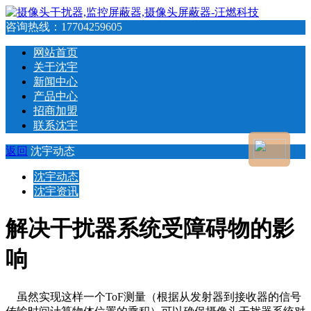
咨询热线：
17704259605
网站首页
关于沈宇
新闻中心
产品中心
招商加盟
联系沈宇
返回
沈宇动态
沈宇动态
沈宇资讯
解决干扰器系统受障碍物的影
响
虽然实现这样一个ToF测量（根据从发射器到接收器的信号