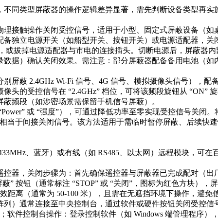
，不同类型屏蔽器的操作逻辑差异显著，需先判断设备类型再实施
物理接触操作关闭受控信号，适用于小型、固定式屏蔽设备（如桌
配备独立电源开关（如船型开关、按钮开关）或电源适配器，关
档位，或拔掉电源适配器与市电的连接插头。切断电源后，屏蔽器内部
录数据）确认关闭效果。需注意：部分屏蔽器配备备用电池（如
屏蔽 2.4GHz Wi-Fi 信号、4G 信号、模拟摄像头信号
受控信号在 “2.4GHz” 档位，可将该频段旋钮从 “ON” 旋
蔽频段（如涉密场景需保留手机信号屏蔽）。​
ower” 或 “强度”），可通过降低功率至零实现受控信号关闭。将
，相当于间接关闭信号。该方法适用于需临时暂停屏蔽、后续快
33MHz、蓝牙）或有线（如 RS485、以太网）远程模块，
遥控器，关闭步骤为：首先确保遥控器与屏蔽器已完成配对（出
蔽” 按钮（通常标注 “STOP” 或 “关闭”，图标为红色方块）
效距离（通常为 50-100 米），且需在无遮挡环境下操作，避免
阵列）通常连接至中央控制台，通过软件或硬件按钮关闭受控信号
件控制台操作：登录控制软件（如 Windows 端管理程序）