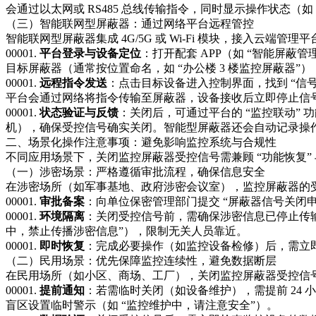
会通过以太网或 RS485 总线传输指令，同时显示操作状态（
（三）智能联网型屏蔽器：通过网络平台远程管控​
智能联网型屏蔽器集成 4G/5G 或 Wi-Fi 模块，接入云
00001.
平台登录与设备定位
：打开配套 APP（如 “智能屏
目标屏蔽器（通常按位置命名，如 “办公楼 3 楼监控屏蔽器”），
00001.
远程指令发送
：点击目标设备进入控制界面，找到 “信号
平台会通过网络将指令传输至屏蔽器，设备接收后立即停止信号发
00001.
状态验证与反馈
：关闭后，可通过平台的 “监控联动”
机），确保受控信号确实关闭。智能型屏蔽器还会自动记录操作
二、场景化操作注意事项：避免影响监控系统与合规性​
不同应用场景下，关闭监控屏蔽器受控信号需兼顾 “功能恢复” 
（一）涉密场景：严格遵循审批流程，确保信息安全​
在涉密场所（如军事基地、政府涉密会议室），监控屏蔽器的
00001.
审批备案
：向单位保密管理部门提交 “屏蔽器信号关闭
00001.
环境隔离
：关闭受控信号前，需确保涉密信息已停止传
中，禁止传播涉密信息”），限制无关人员靠近。​
00001.
即时恢复
：完成必要操作（如监控设备检修）后，需立即
（二）民用场景：优先保障监控连续性，避免数据断层​
在民用场所（如小区、商场、工厂），关闭监控屏蔽器受控信号
00001.
提前通知
：若需临时关闭（如设备维护），需提前 24
盲区设置临时警示（如 “监控维护中，请注意安全”）。​