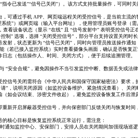
如 “指令已发送”“信号已关闭”）。该方式支持批量操作，可同时
端管理平台，可通过手机 APP、网页端远程关闭受控信号，是当前主流
蔽管理系统”）或网页端（输入平台网址），使用管理员账号登录（需
查看设备状态（显示 “在线” 且 “信号发射中” 表明受控信号正
控制” 选项，选择 “关闭受控信号”，部分平台支持设置关闭时长（
射，状态更新为 “信号已关闭”，同时向管理员推送操作通知（如
 功能（若已接入监控系统）实时查看摄像头画面，确认是否恢复
日志（包括操作人、时间、关闭方式），便于后续追溯管理。​
与 “安全合规”，避免因操作不当引发监控中断、数据丢失或法律
受控信号关闭需符合《中华人民共和国保守国家秘密法》要求，操
申请”，说明关闭原因（如监控设备维护、紧急情况查看）、关闭
输（如会议结束、涉密文件收起），避免监控设备恢复工作后泄露
重新开启屏蔽器受控信号，并向保密部门反馈关闭与恢复时间，更
的核心目标是恢复监控系统正常运行，需注意：​
 小时通知监控中心、安保部门，安排人员在关闭期间加强现场巡