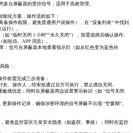
关闭多台屏蔽器的受控信号，适用于高效管理。​
的智能化方案，操作流程如下：​
具备操作权限，避免普通用户误操作），在 “设备列表” 中找到
在运行）。​
如 “临时关闭 1 小时”“永久关闭”），按需选择后确认操作。
短信、APP 消息）。​
正常；也可在屏蔽器本地查看指示灯（如从红色变为蓝色待
风险：​
作前需完成三步准备：​
时长、操作人，经审批通过后方可执行，禁止擅自关闭。​
敏感信息；同时在屏蔽器周边设置警示标识（如 “信号关闭
新操作记录，确保涉密环境的信号屏蔽不出现 “空窗期”。​
逻，避免监控盲区引发安全隐患（如盗窃、事故）；同时在监控