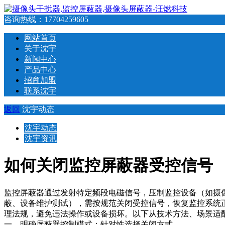
咨询热线：
17704259605
网站首页
关于沈宇
新闻中心
产品中心
招商加盟
联系沈宇
返回
沈宇动态
沈宇动态
沈宇资讯
如何关闭监控屏蔽器受控信号
监控屏蔽器通过发射特定频段电磁信号，压制监控设备（如摄像
蔽、设备维护测试），需按规范关闭受控信号，恢复监控系统
理法规，避免违法操作或设备损坏。以下从技术方法、场景适
一、明确屏蔽器控制模式：针对性选择关闭方式​