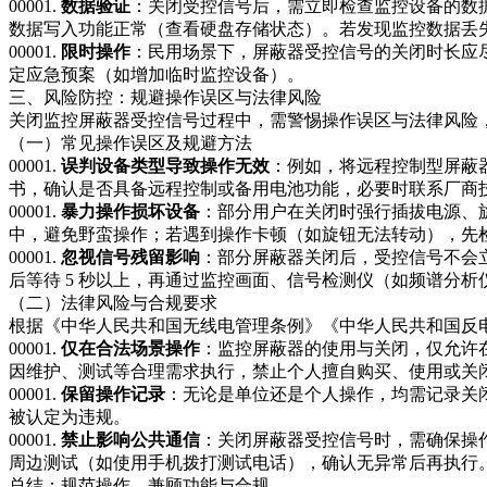
00001.
数据验证
：关闭受控信号后，需立即检查监控设备的数
数据写入功能正常（查看硬盘存储状态）。若发现监控数据丢
00001.
限时操作
：民用场景下，屏蔽器受控信号的关闭时长应尽
定应急预案（如增加临时监控设备）。​
三、风险防控：规避操作误区与法律风险​
关闭监控屏蔽器受控信号过程中，需警惕操作误区与法律风险，
（一）常见操作误区及规避方法​
00001.
误判设备类型导致操作无效
：例如，将远程控制型屏蔽
书，确认是否具备远程控制或备用电池功能，必要时联系厂商技
00001.
暴力操作损坏设备
：部分用户在关闭时强行插拔电源、
中，避免野蛮操作；若遇到操作卡顿（如旋钮无法转动），先检
00001.
忽视信号残留影响
：部分屏蔽器关闭后，受控信号不会立
后等待 5 秒以上，再通过监控画面、信号检测仪（如频谱分析
（二）法律风险与合规要求​
根据《中华人民共和国无线电管理条例》《中华人民共和国反
00001.
仅在合法场景操作
：监控屏蔽器的使用与关闭，仅允许
因维护、测试等合理需求执行，禁止个人擅自购买、使用或关
00001.
保留操作记录
：无论是单位还是个人操作，均需记录关
被认定为违规。​
00001.
禁止影响公共通信
：关闭屏蔽器受控信号时，需确保操
周边测试（如使用手机拨打测试电话），确认无异常后再执行。
总结：规范操作，兼顾功能与合规​