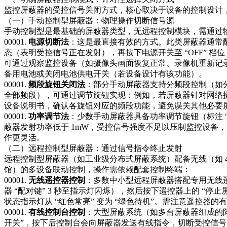
监控屏蔽器的受控信号关闭方式，核心取决于设备的控制设计
（一）手动控制型屏蔽器：物理操作切断信号源​
手动控制型是最基础的屏蔽器类型，无远程控制模块，需通过
00001.
电源切断法
：这是最直接有效的方式。此类屏蔽器通常
态（表明受控信号正在发射），再按下电源开关至 “OFF” 
可通过观察监控设备（如摄像头画面恢复正常、录像机重新记
备用电池或关闭电池供电开关（若设备设计有该功能）。​
00001.
频段旋钮关闭法
：部分手动屏蔽器支持分频段控制（如分别
全部频段），可通过调节旋钮实现：例如，若屏蔽器针对网络摄像头的
设备说明书，确认各旋钮对应的频段功能，避免误关其他必要屏
00001.
功率调节法
：少数手动屏蔽器具备功率调节旋钮（标注 “P
蔽器发射功率低于 1mW，受控信号强度不足以压制监控设备
作更灵活。​
（二）远程控制型屏蔽器：通过信号指令终止发射​
远程控制型屏蔽器（如工业级分布式屏蔽系统）配备无线（如 4
馆）的多设备联动控制，操作需依赖配套控制终端：​
00001.
无线遥控器控制
：多数中小型远程屏蔽器搭配专用无线
器 “配对键” 3 秒至指示灯闪烁），然后按下遥控器上的 “停止屏
状态指示灯从 “红色常亮” 变为 “绿色待机”。需注意遥控器的有
00001.
有线控制台控制
：大型屏蔽系统（如多台屏蔽器组成的
开关”，按下后控制台会向屏蔽器发送有线指令，切断受控信号；软