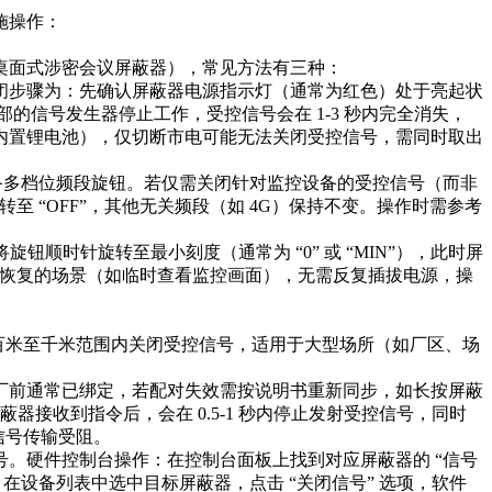
操作：​
面式涉密会议屏蔽器），常见方法有三种：​
闭步骤为：先确认屏蔽器电源指示灯（通常为红色）处于亮起状
的信号发生器停止工作，受控信号会在 1-3 秒内完全消失，
内置锂电池），仅切断市电可能无法关闭受控信号，需同时取出
），配备多档位频段旋钮。若仅需关闭针对监控设备的受控信号（而非
转至 “OFF”，其他无关频段（如 4G）保持不变。操作时需参考
旋钮顺时针旋转至最小刻度（通常为 “0” 或 “MIN”），此时屏
速恢复的场景（如临时查看监控画面），无需反复插拔电源，操
可在百米至千米范围内关闭受控信号，适用于大型场所（如厂区、场
厂前通常已绑定，若配对失效需按说明书重新同步，如长按屏蔽
，屏蔽器接收到指令后，会在 0.5-1 秒内停止发射受控信号，同时
信号传输受阻。​
。硬件控制台操作：在控制台面板上找到对应屏蔽器的 “信号
，在设备列表中选中目标屏蔽器，点击 “关闭信号” 选项，软件