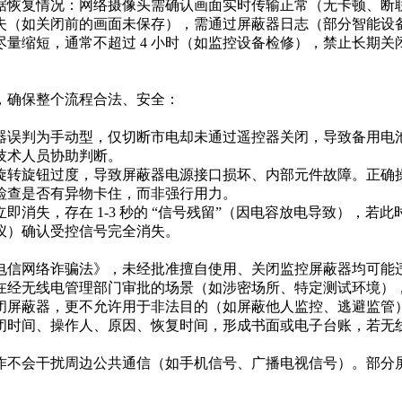
据恢复情况：网络摄像头需确认画面实时传输正常（无卡顿、断
失（如关闭前的画面未保存），需通过屏蔽器日志（部分智能设备
量缩短，通常不超过 4 小时（如监控设备检修），禁止长期
确保整个流程合法、安全：​
器误判为手动型，仅切断市电却未通过遥控器关闭，导致备用电
术人员协助判断。​
旋转旋钮过度，导致屏蔽器电源接口损坏、内部元件故障。正确
查是否有异物卡住，而非强行用力。​
即消失，存在 1-3 秒的 “信号残留”（因电容放电导致），
仪）确认受控信号完全消失。​
电信网络诈骗法》，未经批准擅自使用、关闭监控屏蔽器均可能违
在经无线电管理部门审批的场景（如涉密场所、特定测试环境）
闭屏蔽器，更不允许用于非法目的（如屏蔽他人监控、逃避监管）
闭时间、操作人、原因、恢复时间，形成书面或电子台账，若无线
作不会干扰周边公共通信（如手机信号、广播电视信号）。部分
​