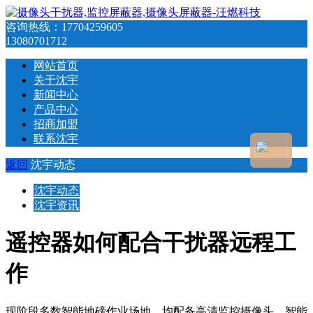
咨询热线：
17704259605
13080701712
网站首页
关于沈宇
新闻中心
产品中心
招商加盟
联系沈宇
返回
沈宇动态
沈宇动态
沈宇资讯
遥控器如何配合干扰器远程工
作
现阶段多数智能地磅作业场地，均配备高清监控摄像头、智能