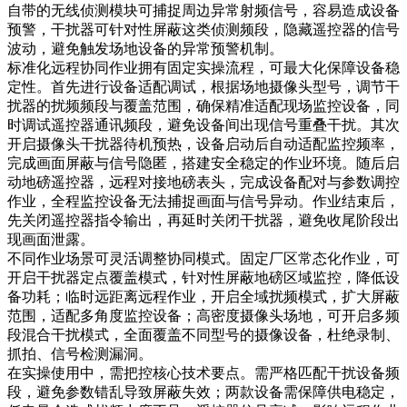
自带的无线侦测模块可捕捉周边异常射频信号，容易造成设备
预警，干扰器可针对性屏蔽这类侦测频段，隐藏遥控器的信号
波动，避免触发场地设备的异常预警机制。
标准化远程协同作业拥有固定实操流程，可最大化保障设备稳
定性。首先进行设备适配调试，根据场地摄像头型号，调节干
扰器的扰频频段与覆盖范围，确保精准适配现场监控设备，同
时调试遥控器通讯频段，避免设备间出现信号重叠干扰。其次
开启摄像头干扰器待机预热，设备启动后自动适配监控频率，
完成画面屏蔽与信号隐匿，搭建安全稳定的作业环境。随后启
动地磅遥控器，远程对接地磅表头，完成设备配对与参数调控
作业，全程监控设备无法捕捉画面与信号异动。作业结束后，
先关闭遥控器指令输出，再延时关闭干扰器，避免收尾阶段出
现画面泄露。
不同作业场景可灵活调整协同模式。固定厂区常态化作业，可
开启干扰器定点覆盖模式，针对性屏蔽地磅区域监控，降低设
备功耗；临时远距离远程作业，开启全域扰频模式，扩大屏蔽
范围，适配多角度监控设备；高密度摄像头场地，可开启多频
段混合干扰模式，全面覆盖不同型号的摄像设备，杜绝录制、
抓拍、信号检测漏洞。
在实操使用中，需把控核心技术要点。需严格匹配干扰设备频
段，避免参数错乱导致屏蔽失效；两款设备需保障供电稳定，