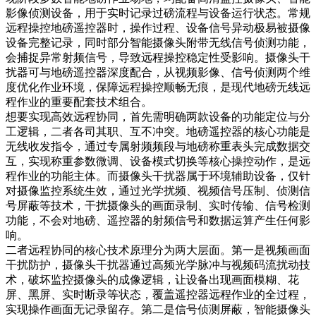
影像侦测设备，用于实时记录过磅流程与设备运行状态。常规
远程操控地磅遥控器时，操作过程、设备信号异动极易被摄像
设备完整记录，同时部分智能摄像头附带无线信号侦测功能，
会捕捉异常射频信号，导致远程操控稳定性受影响。摄像头干
扰器可与地磅遥控器深度配合，从视频影像、信号侦测两个维
度优化作业环境，保障远程操控顺畅无痕，是现代地磅无线远
程作业的重要配套技术组合。
想要实现高效远程协同，首先需明确两款设备的功能定位与分
工逻辑，二者各司其职、互不冲突。地磅遥控器的核心功能是
无线收发指令，通过专属射频频段与地磅称重表头完成数据交
互，实现称重参数微调、设备模式切换等核心操控动作，是远
程作业的功能主体。而摄像头干扰器属于环境辅助设备，仅针
对摄像监控系统生效，通过光学扰频、视频信号压制、侦测信
号屏蔽等技术，干扰摄像头的画面录制、实时传输、信号检测
功能，不会对地磅、遥控器的射频信号和数据运算产生任何影
响。
二者远程协同的核心技术原理分为两大层面。第一是视频画面
干扰防护，摄像头干扰器通过高频光学脉冲与视频码流扰动技
术，破坏监控摄像头的成像逻辑，让设备出现画面模糊、花
屏、黑屏、实时断录等状态，覆盖遥控器远程作业的全过程，
实现操作画面无记录留存。第二是信号侦测屏蔽，智能摄像头