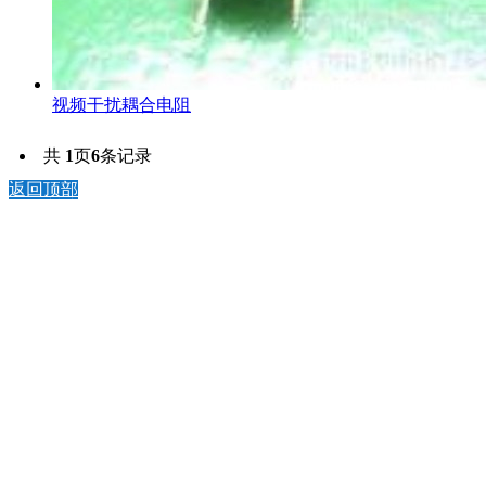
视频干扰耦合电阻
共
1
页
6
条记录
返回顶部